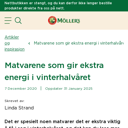
Nettbutikken er stengt, og du kan derfor ikke lenger bestille
produkter direkte fra oss på nett.
Artikler
og
Matvarene som gir ekstra energi i vinterhalvåret
inspirasjon
Matvarene som gir ekstra
energi i vinterhalvåret
|
7 December 2020
Oppdater 31 January 2025
Skrevet av
:
Linda Strand
Det er spesielt noen matvarer det er ekstra viktig