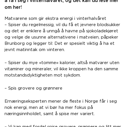
å få i seg i vinterhalvåret, og det kan du lese mer
om her!
Matvarene som gir ekstra energi i vinterhalvåret
– Spiser du regelmessig, vil du få et jevnere blodsukker
og det er enklere å unngå å havne på sjokoladekjøret
og velge de usunne alternativene i matveien, påpeker
Brunborg og legger til: Det er spesielt viktig å ha et
jevnt matinntak om vinteren.
– Spiser du mye «tomme» kalorier, altså matvarer uten
vitaminer og mineraler, vil ikke kroppen ha den samme
motstandsdyktigheten mot sykdom.
– Spis grovere og grønnere
Ernæringseksperten mener de fleste i Norge får i seg
nok energi, men at vi bør ha mer fokus på
næringsinnholdet, samt å spise mer variert.
– Vi kan med fordel spise grovere, grønnere og litt mer