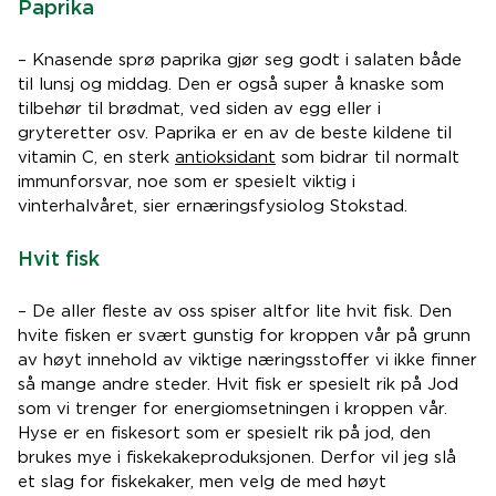
Paprika
– Knasende sprø paprika gjør seg godt i salaten både
til lunsj og middag. Den er også super å knaske som
tilbehør til brødmat, ved siden av egg eller i
gryteretter osv. Paprika er en av de beste kildene til
vitamin C, en sterk
antioksidant
som bidrar til normalt
immunforsvar, noe som er spesielt viktig i
vinterhalvåret, sier ernæringsfysiolog Stokstad.
Hvit fisk
– De aller fleste av oss spiser altfor lite hvit fisk. Den
hvite fisken er svært gunstig for kroppen vår på grunn
av høyt innehold av viktige næringsstoffer vi ikke finner
så mange andre steder. Hvit fisk er spesielt rik på Jod
som vi trenger for energiomsetningen i kroppen vår.
Hyse er en fiskesort som er spesielt rik på jod, den
brukes mye i fiskekakeproduksjonen. Derfor vil jeg slå
et slag for fiskekaker, men velg de med høyt