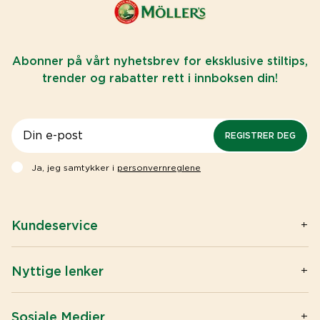
Abonner på vårt nyhetsbrev for eksklusive stiltips,
trender og rabatter rett i innboksen din!
REGISTRER DEG
Ja, jeg samtykker i
personvernreglene
Kundeservice
Kontakt oss
Spørsmål og svar
Nyttige lenker
Privacy & Cookies
Artikler
Big buy / Wholesale
Omega-3
Sosiale Medier