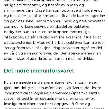
mulige smittestoffer, og består av huden og
slimhinnene våre. Disse har som oppgave å holde virus
og bakterier utenfor kroppen, slik at de ikke trenger inn
og gjør oss syke. Der slimhinner i nese og hals beskytter
oss mot forkjølelsesvirus og skadelige bakterier,
beskytter huden resten av kroppen mot mulige
infeksjoner. Et sår i huden kan for eksempel føre til at
dette systemet brytes ned, slik at bakterier kan trenge
inn og forårsake infeksjon. Magesekken er også en del
av vårt ytre immunforsvar, der den sterke magesyren
dreper skadelige mikroorganismer i mat og drikke.
Det indre immunforsvaret
Hvis fremmede inntrengere likevel skulle komme seg
gjennom det ytre immunforsvaret, aktiveres det indre
immunforsvaret, også kalt ervervede/spesifikt. Dette
systemet består av spesialiserte celler, organer og
løselige proteiner som har i oppgave å finne og