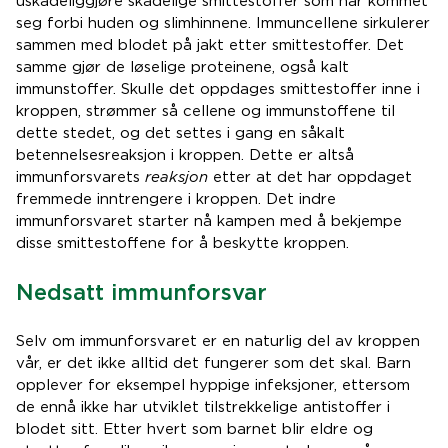
uskadeliggjøre skadelige smittestoffer som har kommet
seg forbi huden og slimhinnene. Immuncellene sirkulerer
sammen med blodet på jakt etter smittestoffer. Det
samme gjør de løselige proteinene, også kalt
immunstoffer. Skulle det oppdages smittestoffer inne i
kroppen, strømmer så cellene og immunstoffene til
dette stedet, og det settes i gang en såkalt
betennelsesreaksjon i kroppen. Dette er altså
immunforsvarets
reaksjon
etter at det har oppdaget
fremmede inntrengere i kroppen. Det indre
immunforsvaret starter nå kampen med å bekjempe
disse smittestoffene for å beskytte kroppen.
Nedsatt immunforsvar
Selv om immunforsvaret er en naturlig del av kroppen
vår, er det ikke alltid det fungerer som det skal. Barn
opplever for eksempel hyppige infeksjoner, ettersom
de ennå ikke har utviklet tilstrekkelige antistoffer i
blodet sitt. Etter hvert som barnet blir eldre og