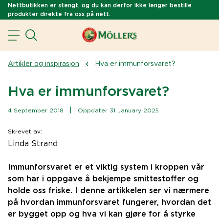
Nettbutikken er stengt, og du kan derfor ikke lenger bestille
produkter direkte fra oss på nett.
Artikler og inspirasjon
Hva er immunforsvaret?
Hva er immunforsvaret?
|
4 September 2018
Oppdater 31 January 2025
Skrevet av
:
Linda Strand
Immunforsvaret er et viktig system i kroppen vår
som har i oppgave å bekjempe smittestoffer og
holde oss friske. I denne artikkelen ser vi nærmere
på hvordan immunforsvaret fungerer, hvordan det
er bygget opp og hva vi kan gjøre for å styrke