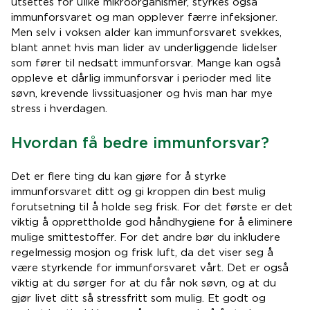
utsettes for ulike mikroorganismer, styrkes også
immunforsvaret og man opplever færre infeksjoner.
Men selv i voksen alder kan immunforsvaret svekkes,
blant annet hvis man lider av underliggende lidelser
som fører til nedsatt immunforsvar. Mange kan også
oppleve et dårlig immunforsvar i perioder med lite
søvn, krevende livssituasjoner og hvis man har mye
stress i hverdagen.
Hvordan få bedre immunforsvar?
Det er flere ting du kan gjøre for å styrke
immunforsvaret ditt og gi kroppen din best mulig
forutsetning til å holde seg frisk. For det første er det
viktig å opprettholde god håndhygiene for å eliminere
mulige smittestoffer. For det andre bør du inkludere
regelmessig mosjon og frisk luft, da det viser seg å
være styrkende for immunforsvaret vårt. Det er også
viktig at du sørger for at du får nok søvn, og at du
gjør livet ditt så stressfritt som mulig. Et godt og