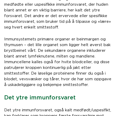
medfødte eller uspesifikke immunforsvaret, der huden
blant annet er en viktig barriere, her kalt det ytre
forsvaret. Det andre er det ervervede eller spesifikke
immunforsvaret, som bruker tid på å tilpasse og «lære»
seg hvert enkelt smittestoff.
Immunsystemets primære organer er beinmargen og
thymusen – det lille organet som ligger helt øverst bak
brystbeinet vårt. De sekundære organene inkluderer
blant annet lymfeknutene, milten og mandlene.
Immuncellene kalles også for hvite blodceller, og disse
patruljerer kroppen kontinuerlig på jakt etter
smittestoffer. De løselige proteinene finner du også i
blodet, vevsvæsker og tårer, hvor de har som oppgave
å uskadeliggjøre og bekjempe smittestoffer.
Det ytre immunforsvaret
Det ytre immunforsvaret, også kalt medfødt/uspesifikt,
kan forklares som kroppens første forsvarslinje mot