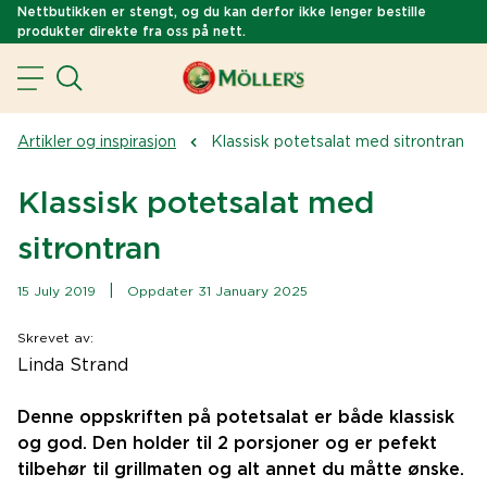
Nettbutikken er stengt, og du kan derfor ikke lenger bestille
produkter direkte fra oss på nett.
Artikler og inspirasjon
Klassisk potetsalat med sitrontran
Klassisk potetsalat med
sitrontran
|
15 July 2019
Oppdater 31 January 2025
Skrevet av
:
Linda Strand
Denne oppskriften på potetsalat er både klassisk
og god. Den holder til 2 porsjoner og er pefekt
tilbehør til grillmaten og alt annet du måtte ønske.