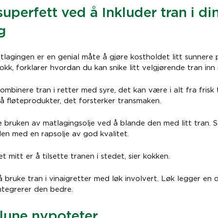
superfett ved å Inkluder tran i di
g
tlagingen er en genial måte å gjøre kostholdet litt sunnere 
okk, forklarer hvordan du kan snike litt velgjørende tran inn
ombinere tran i retter med syre, det kan være i alt fra frisk 
å fløteprodukter, det forsterker transmaken.
 bruken av matlagingsolje ved å blande den med litt tran. 
en med en rapsolje av god kvalitet.
t mitt er å tilsette tranen i stedet, sier kokken.
å bruke tran i vinaigretter med løk involvert. Løk legger en
ntegrerer den bedre.
 lune nypoteter