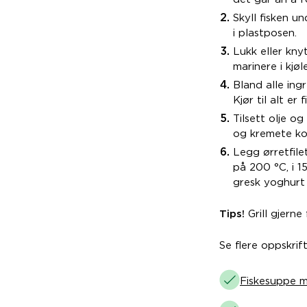
Skyll fisken u
i plastposen.
Lukk eller kn
marinere i kjøl
Bland alle ing
Kjør til alt er 
Tilsett olje o
og kremete kon
Legg ørretfile
på 200 °C, i 1
gresk yoghurt 
Tips!
Grill gjerne
Se flere oppskrift
Fiskesuppe m