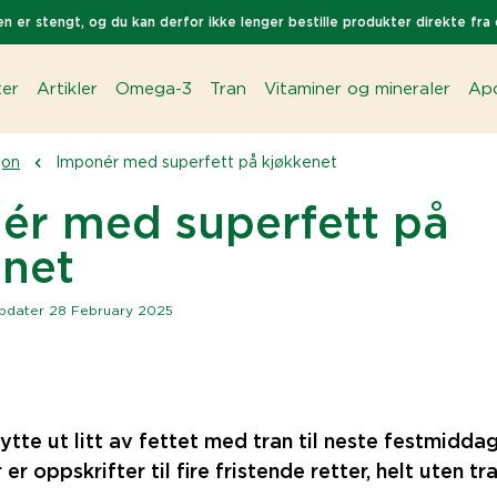
n er stengt, og du kan derfor ikke lenger bestille produkter direkte fra 
ter
Artikler
Omega-3
Tran
Vitaminer og mineraler
Apo
jon
Imponér med superfett på kjøkkenet
ér med superfett på
enet
pdater 28 February 2025
ytte ut litt av fettet med tran til neste festmiddag
r er oppskrifter til fire fristende retter, helt uten t