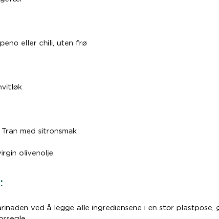
peno eller chili, uten frø
vitløk
s Tran med sitronsmak
irgin olivenolje
:
rinaden ved å legge alle ingrediensene i en stor plastpose,
orsegle.