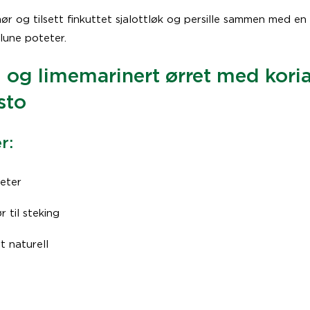
ør og tilsett finkuttet sjalottløk og persille sammen med en l
 lune poteter.
 og limemarinert ørret med kori
sto
r:
leter
r til steking
t naturell