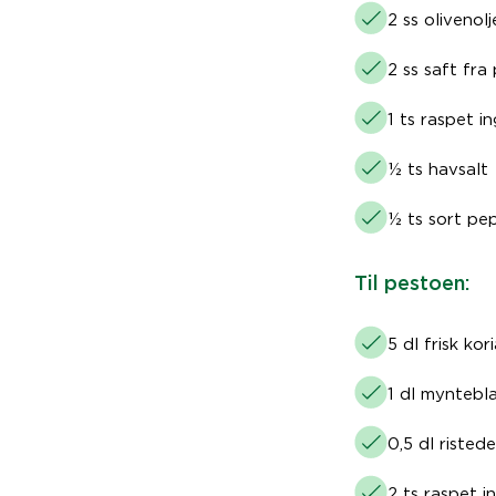
2 ss olivenolj
2 ss saft fra
1 ts raspet i
½ ts havsalt
½ ts sort pe
Til pestoen:
5 dl frisk kor
1 dl myntebl
0,5 dl risted
2 ts raspet 