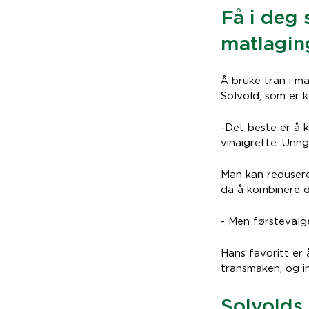
Få i deg 
matlagin
Å bruke tran i ma
Solvold, som er k
-Det beste er å k
vinaigrette. Unng
Man kan redusere
da å kombinere d
- Men førstevalge
Hans favoritt er 
transmaken, og i
Solvolds