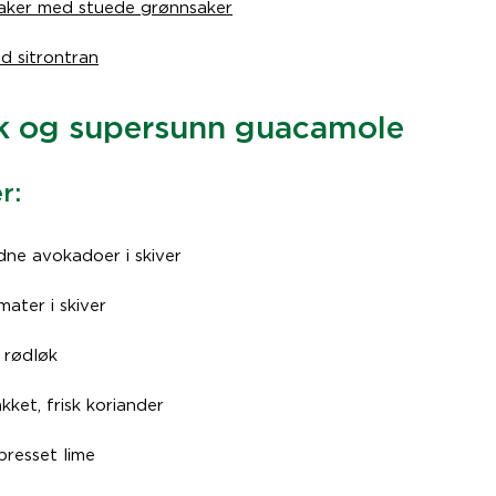
kaker med stuede grønnsaker
d sitrontran
k og supersunn guacamole
r:
dne avokadoer i skiver
mater i skiver
 rødløk
kket, frisk koriander
 presset lime