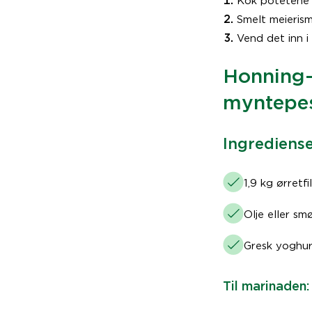
Kok potetene
Smelt meierism
Vend det inn i
Honning-
myntepe
Ingrediense
1,9 kg ørretfi
Olje eller smø
Gresk yoghur
Til marinaden: