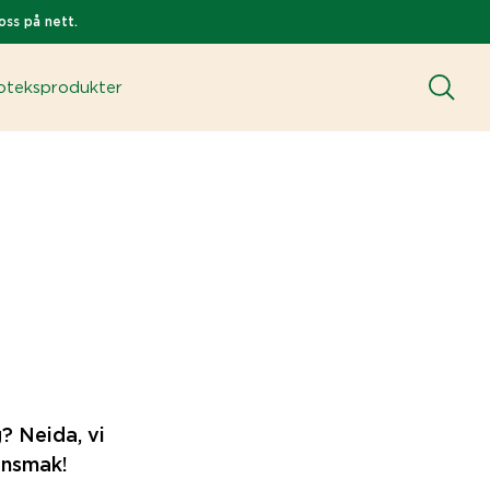
oss på nett.
teksprodukter
? Neida, vi
ransmak!