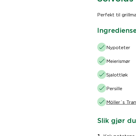
Perfekt til grillm
Ingrediense
Nypoteter
Meierismør
Sjalottløk
Persille
Möller´s Tra
Slik gjør du