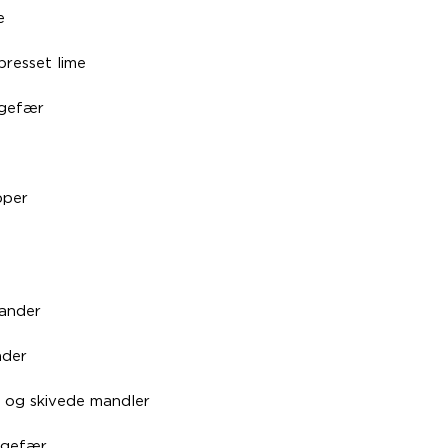
e
 presset lime
ngefær
pper
iander
ader
e og skivede mandler
ingefær