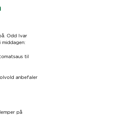
n
på. Odd Ivar
 i middagen:
tomatsaus til
Solvold anbefaler
 demper på