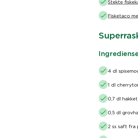
Stekte fiske
Fisketaco me
Superras
Ingrediense
4 dl spisemo
1 dl cherryto
0,7 dl hakket
0,5 dl grovha
2 ss saft fra