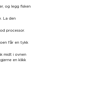
r, og legg fisken
e. La den
ood processor.
toen får en tykk
ak midt i ovnen
gjerne en klikk