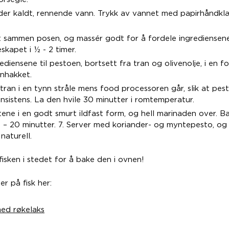
nder kaldt, rennende vann. Trykk av vannet med papirhåndklæ
yt sammen posen, og massér godt for å fordele ingrediensen
eskapet i ½ - 2 timer.
rediensene til pestoen, bortsett fra tran og olivenolje, i en f
finhakket.
g tran i en tynn stråle mens food processoren går, slik at pes
sistens. La den hvile 30 minutter i romtemperatur.
tene i en godt smurt ildfast form, og hell marinaden over. B
5 – 20 minutter. 7. Server med koriander- og myntepesto, og 
naturell.
 fisken i stedet for å bake den i ovnen!
er på fisk her:
ed røkelaks