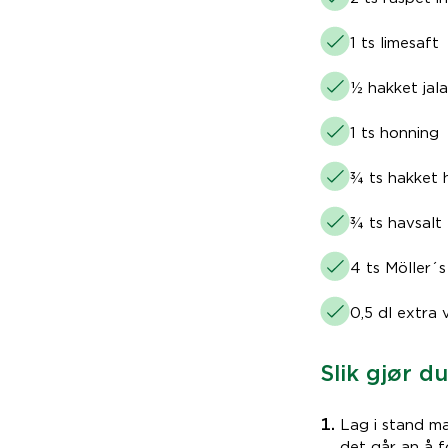
1 ts limesaft
½ hakket jala
1 ts honning
¾ ts hakket h
¾ ts havsalt
4 ts Möller´
0,5 dl extra v
Slik gjør du
Lag i stand ma
det går an å f