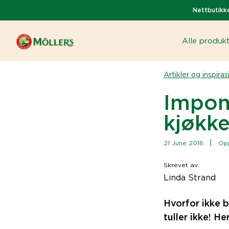
Nettbutikke
Alle produk
Artikler og inspiras
Impon
kjøkk
|
21 June 2016
Op
Skrevet av
:
Linda Strand
Hvorfor ikke b
tuller ikke! He