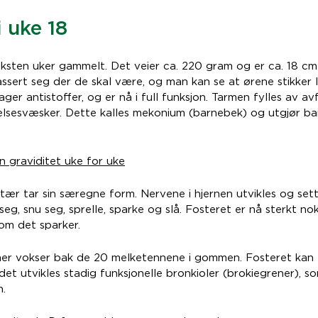
i uke 18
eksten uker gammelt. Det veier ca. 220 gram og er ca. 18 cm 
assert seg der de skal være, og man kan se at ørene stikker l
er antistoffer, og er nå i full funksjon. Tarmen fylles av avf
elsesvæsker. Dette kalles mekonium (barnebek) og utgjør ba
n graviditet uke for uke
ær tar sin særegne form. Nervene i hjernen utvikles og sett
 seg, snu seg, sprelle, sparke og slå. Fosteret er nå sterkt nok 
om det sparker.
er vokser bak de 20 melketennene i gommen. Fosteret kan 
det utvikles stadig funksjonelle bronkioler (brokiegrener), so
.