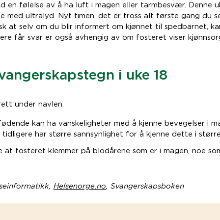
 en følelse av å ha luft i magen eller tarmbesvær. Denne u
me med ultralyd. Nyt timen, det er tross alt første gang du 
k at selv om du blir informert om kjønnet til spedbarnet, k
ere får svar er også avhengig av om fosteret viser kjønnsor
vangerskapstegn i uke 18
rett under navlen.
ødende kan ha vanskeligheter med å kjenne bevegelser i m
tidligere har større sannsynlighet for å kjenne dette i størr
 at fosteret klemmer på blodårene som er i magen, noe so
seinformatikk,
Helsenorge.no
, Svangerskapsboken