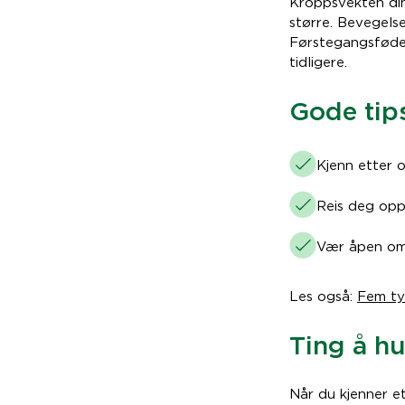
Kroppsvekten din 
større. Bevegels
Førstegangsføden
tidligere.
Gode tips
Kjenn etter o
Reis deg opp
Vær åpen om 
Les også:
Fem ty
Ting å h
Når du kjenner e