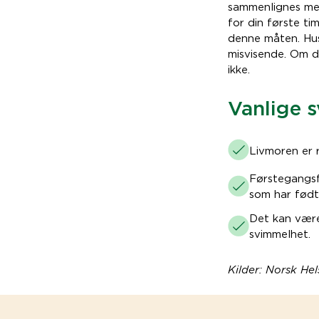
sammenlignes med
for din første ti
denne måten. Hus
misvisende. Om d
ikke.
Vanlige s
Livmoren er 
Førstegangsf
som har født 
Det kan være
svimmelhet.
Kilder:
Norsk Hel