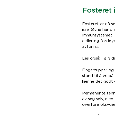
Fosteret 
Fosteret er nå s
isse. Øyne har pl
Immunsystemet lag
celler og fordøy
avføring.
Les også:
Følg di
Fingertupper og t
stand til å vri på
kjenne det godt 
Permanente tenn
av seg selv, men 
overføre oksygen