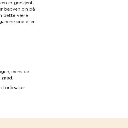
ken er godkjent
ser babyen din på
an dette være
ganene sine eller
agen, mens de
e grad.
m forårsaker