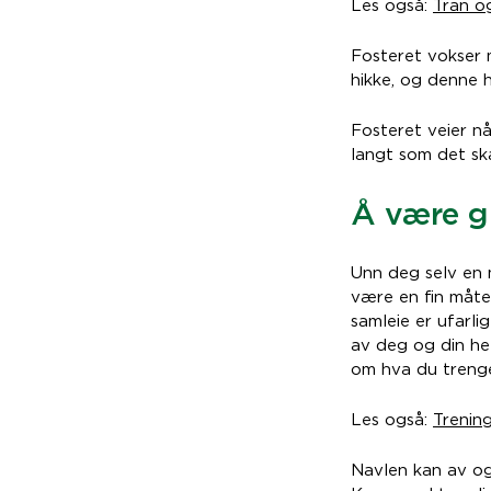
Les også:
Tran o
Fosteret vokser 
hikke, og denne 
Fosteret veier n
langt som det sk
Å være gr
Unn deg selv en 
være en fin måte
samleie er ufarli
av deg og din hel
om hva du trenge
Les også:
Trenin
Navlen kan av og 