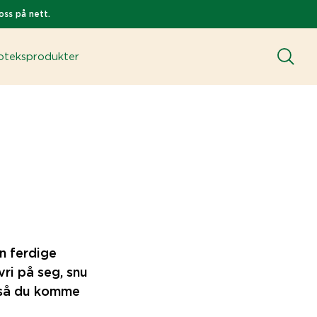
oss på nett.
teksprodukter
n ferdige
vri på seg, snu
også du komme