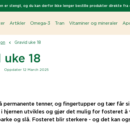
n er stengt, og du kan derfor ikke lenger bestille produkter direkte fra 
ter
Artikler
Omega-3
Tran
Vitaminer og mineraler
Apo
jon
Gravid uke 18
 uke 18
|
Oppdater 12 March 2025
å permanente tenner, og fingertupper og tær får si
i hjernen utvikles og gjør det mulig for fosteret å 
sparke og slå. Fosteret blir sterkere - og det kan 