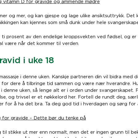
g vitamin D for gravide og ammende mødre
mer og mer, og kan gjespe og lage ulike ansiktsuttrykk. Det 
hikkingen kan kjennes som små dunk under hele svangerskape
å ti prosent av den endelige kroppsvekten ved fødsel, og er
al være når det kommer til verden.
avid i uke 18
massasje i denne uken. Kanskje partneren din vil bidra med 
 for dere å tilbringe tid sammen og være nær hverandre. H
g i denne uken, så lenge alt er i orden under svangerskapet. 
se, og trivsel er et nøkkelord her. Fortell de rundt deg, særl
r for å ha det bra. Ta deg god tid i hverdagen og sørg for 
g for gravide – Dette bør du tenke på
til stikke ut mer enn normalt, men det er ingen grunn til be