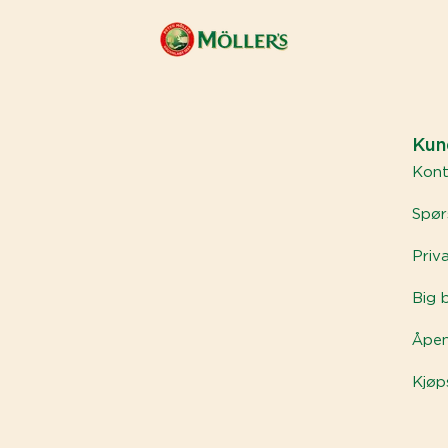
Kun
Kont
Spør
Priv
Big 
Åpen
Kjøp