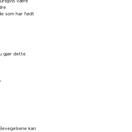
urligvis være
re.
de som har født
u gjør dette.
.
 Bevegelsene kan