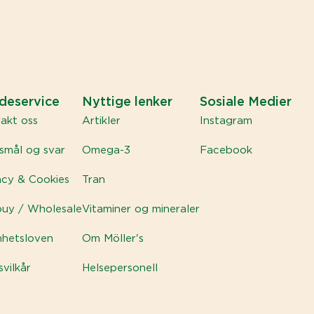
deservice
Nyttige lenker
Sosiale Medier
akt oss
Artikler
Instagram
smål og svar
Omega-3
Facebook
acy & Cookies
Tran
buy / Wholesale
Vitaminer og mineraler
hetsloven
Om Möller's
svilkår
Helsepersonell