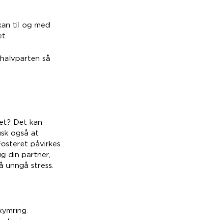
kan til og med
t.
 halvparten så
det? Det kan
usk også at
Fosteret påvirkes
ig din partner,
å unngå stress.
kymring.