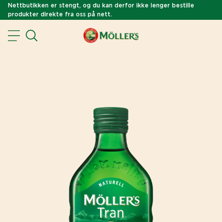
Nettbutikken er stengt, og du kan derfor ikke lenger bestille
produkter direkte fra oss på nett.