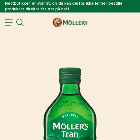
Nettbutikken er stengt, og du kan derfor ikke lenger bestille
produkter direkte fra oss på nett.