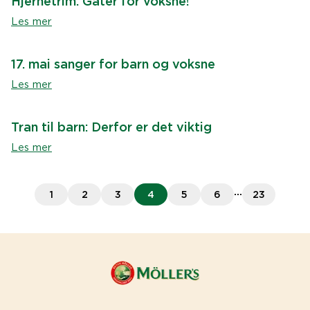
Hjernetrim: Gåter for voksne!
Les mer
17. mai sanger for barn og voksne
Les mer
Tran til barn: Derfor er det viktig
Les mer
...
1
2
3
4
5
6
23