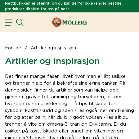
Nettbutikken er stengt, og du kan derfor ikke lenger bestille
produkter direkte fra oss på nett.
Forside
/
Artikler og inspirasjon
Artikler og inspirasjon
Det finnes mange faser i livet hvor man er litt usikker
og trenger hjelp for å bekrefte sine egne tanker. På
denne siden finner du artikler som kan hjelpe deg
gjennom graviditet, amming og barseltiden, les om
hvordan barna utvikler seg - få tips til skolestart,
sykdom, kosttilskudd og søvn - les også mer om trening
før og etter barn, når du blir godt voksen - les alt du
trenger å vite om omega-3, tran og D-vitamin. Er du
usikker på kosttilskudd eller annet om vitaminer og
mineraler? Uansett hva du måtte lure på, let deg