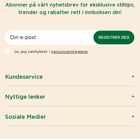
Abonner på vårt nyhetsbrev for eksklusive stiltips,
trender og rabatter rett i innboksen din!
REGISTRER DEG
Ja, jeg samtykker i
personvernreglene
Kundeservice
Kontakt oss
Spørsmål og svar
Nyttige lenker
Privacy & Cookies
Artikler
Big buy / Wholesale
Omega-3
Sosiale Medier
Åpenhetsloven
Tran
Instagram
Kjøpsvilkår
Vitaminer og mineraler
Facebook