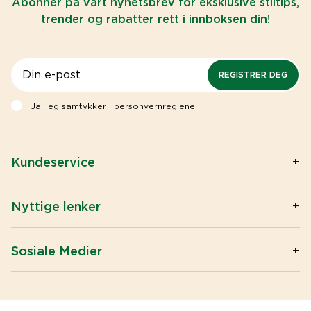
Abonner på vårt nyhetsbrev for eksklusive stiltips,
trender og rabatter rett i innboksen din!
REGISTRER DEG
Ja, jeg samtykker i
personvernreglene
Kundeservice
Kontakt oss
Spørsmål og svar
Nyttige lenker
Privacy & Cookies
Artikler
Big buy / Wholesale
Omega-3
Sosiale Medier
Åpenhetsloven
Tran
Instagram
Kjøpsvilkår
Vitaminer og mineraler
Facebook
Om Möller's