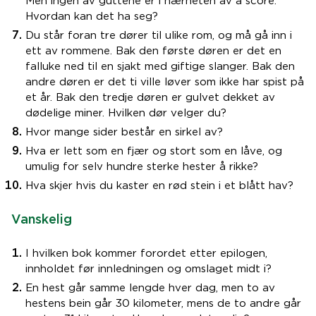
Men ingen av guttene er i nærheten av å score.
Hvordan kan det ha seg?
Du står foran tre dører til ulike rom, og må gå inn i
ett av rommene. Bak den første døren er det en
falluke ned til en sjakt med giftige slanger. Bak den
andre døren er det ti ville løver som ikke har spist på
et år. Bak den tredje døren er gulvet dekket av
dødelige miner. Hvilken dør velger du?
Hvor mange sider består en sirkel av?
Hva er lett som en fjær og stort som en låve, og
umulig for selv hundre sterke hester å rikke?
Hva skjer hvis du kaster en rød stein i et blått hav?
Vanskelig
I hvilken bok kommer forordet etter epilogen,
innholdet før innledningen og omslaget midt i?
En hest går samme lengde hver dag, men to av
hestens bein går 30 kilometer, mens de to andre går