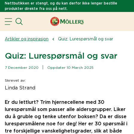
Nettbutikken er stengt, og du kan derfor ikke lenger bestille
produkter direkte fra oss på nett.
Artikler og inspirasjon
Quiz: Lurespørsmål og svar
Quiz: Lurespørsmål og svar
|
7 December 2020
Oppdater 10 March 2025
Skrevet av
:
Linda Strand
Er du lettlurt? Trim hjernecellene med 30
lurespørsmål som passer alle aldersgrupper. Liker
du å gruble og tenke utenfor boksen? Da er disse
lurespørsmålene noe for deg! Her er 30 spørsmål i
tre forskjellige vanskelighetsgrader, slik at både