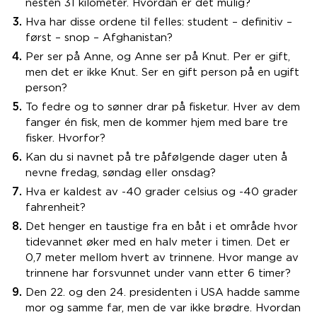
nesten 31 kilometer. Hvordan er det mulig?
Hva har disse ordene til felles: student – definitiv –
først – snop – Afghanistan?
Per ser på Anne, og Anne ser på Knut. Per er gift,
men det er ikke Knut. Ser en gift person på en ugift
person?
To fedre og to sønner drar på fisketur. Hver av dem
fanger én fisk, men de kommer hjem med bare tre
fisker. Hvorfor?
Kan du si navnet på tre påfølgende dager uten å
nevne fredag, søndag eller onsdag?
Hva er kaldest av -40 grader celsius og -40 grader
fahrenheit?
Det henger en taustige fra en båt i et område hvor
tidevannet øker med en halv meter i timen. Det er
0,7 meter mellom hvert av trinnene. Hvor mange av
trinnene har forsvunnet under vann etter 6 timer?
Den 22. og den 24. presidenten i USA hadde samme
mor og samme far, men de var ikke brødre. Hvordan