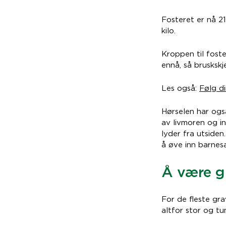
Fosteret er nå 21
kilo.
Kroppen til foste
ennå, så brusksk
Les også:
Følg di
Hørselen har også
av livmoren og in
lyder fra utsiden
å øve inn barnes
Å være gr
For de fleste gr
altfor stor og tu