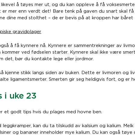
ikevel å tøyes mer ut, og du kan oppleve å få voksesmerte
t er mer enn verdt det! Bare tenk på gaven du snart skal få
e dine med stolthet – de er bevis på at kroppen har båret 
piske gravidplager
så å få kynnere nå. Kynnere er sammentrekninger av livmor
m kommer ved fødselen starter. Kynnere skal ikke være smerte
 det, bør du kontakte lege eller jordmor.
så kjenne stikk langs siden av buken. Dette er livmoren og 
alte ligamentsmerter. Smerten gir seg heldigvis fort, og er he
 i uke 23
r et godt tips hvis du plages med hovne ben.
d leggkramper, kan du ta tilskudd av kalsium og kalium. Melk 
lsiner og bananer inneholder mye kalium. Du kan også tøye 