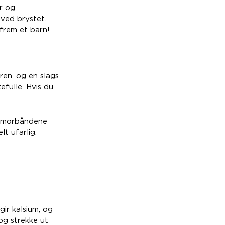
r og
 ved brystet.
frem et barn!
en, og en slags
fulle. Hvis du
livmorbåndene
lt ufarlig.
gir kalsium, og
og strekke ut