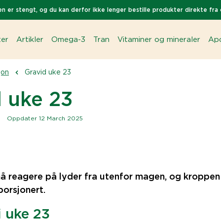
n er stengt, og du kan derfor ikke lenger bestille produkter direkte fra 
ter
Artikler
Omega-3
Tran
Vitaminer og mineraler
Apo
jon
Gravid uke 23
 uke 23
|
Oppdater 12 March 2025
nå reagere på lyder fra utenfor magen, og kroppe
porsjonert.
i uke 23