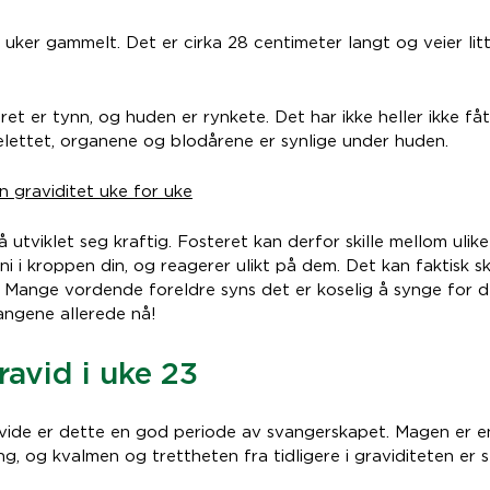
 uker gammelt. Det er cirka 28 centimeter langt og veier lit
ret er tynn, og huden er rynkete. Det har ikke heller ikke f
jelettet, organene og blodårene er synlige under huden.
n graviditet uke for uke
 utviklet seg kraftig. Fosteret kan derfor skille mellom ulik
ni i kroppen din, og reagerer ulikt på dem. Det kan faktisk 
. Mange vordende foreldre syns det er koselig å synge for d
angene allerede nå!
avid i uke 23
avide er dette en god periode av svangerskapet. Magen er en
ng, og kvalmen og trettheten fra tidligere i graviditeten er s