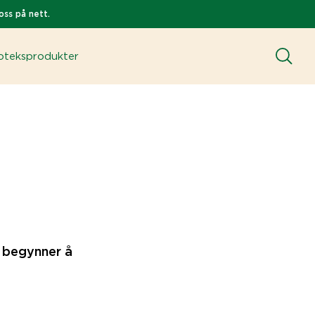
oss på nett.
teksprodukter
n begynner å