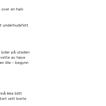
t over en halv
ått underhudsfett
e lyder på utsiden
skvette av høye
en lille – begynn
nå ikke blitt
tort sett borte.