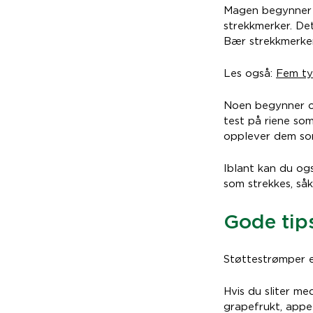
Magen begynner l
strekkmerker. De
Bær strekkmerken
Les også:
Fem ty
Noen begynner og
test på riene so
opplever dem som
Iblant kan du og
som strekkes, såk
Gode tips
Støttestrømper e
Hvis du sliter me
grapefrukt, appe