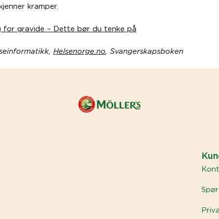
kjenner kramper.
g for gravide – Dette bør du tenke på
seinformatikk,
Helsenorge.no
, Svangerskapsboken
Kun
Kont
Spør
Priv