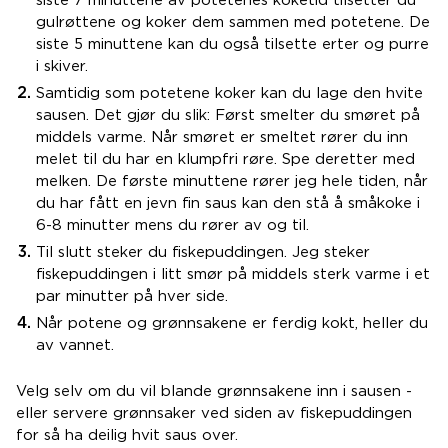
siste 7 minuttene av potetenes koketid tilsetter du
gulrøttene og koker dem sammen med potetene. De
siste 5 minuttene kan du også tilsette erter og purre
i skiver.
Samtidig som potetene koker kan du lage den hvite
sausen. Det gjør du slik: Først smelter du smøret på
middels varme. Når smøret er smeltet rører du inn
melet til du har en klumpfri røre. Spe deretter med
melken. De første minuttene rører jeg hele tiden, når
du har fått en jevn fin saus kan den stå å småkoke i
6-8 minutter mens du rører av og til.
Til slutt steker du fiskepuddingen. Jeg steker
fiskepuddingen i litt smør på middels sterk varme i et
par minutter på hver side.
Når potene og grønnsakene er ferdig kokt, heller du
av vannet.
Velg selv om du vil blande grønnsakene inn i sausen -
eller servere grønnsaker ved siden av fiskepuddingen
for så ha deilig hvit saus over.