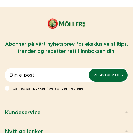
Abonner på vårt nyhetsbrev for eksklusive stiltips,
trender og rabatter rett i innboksen din!
REGISTRER DEG
Ja, jeg samtykker i
personvernreglene
Kundeservice
Kontakt oss
Spørsmål og svar
Nyttige lenker