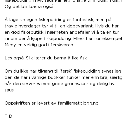
fiskepudding i hvit saus kan jeg jo lage til middag i dag!
Og det blir barna også!
Å lage sin egen fiskepudding er fantastisk, men på
travle hverdager tyr vi til en kjøpevariant. Hvis du har
en god fiskebutikk i nærheten anbefaler vi å ta en tur
innom der å kjøpe fiskepudding. Ellers har for eksempel
Meny en veldig god i ferskvaren.
Les også: Slik lærer du barna å like fisk
Om du ikke har tilgang til ‘fersk’ fiskepudding synes jeg
den de har i vanlige butikker funker mer enn bra, særlig
når den serveres med gode grønnsaker og deilig hvit
saus.
Oppskriften er levert av
familiematblogg.no
TID