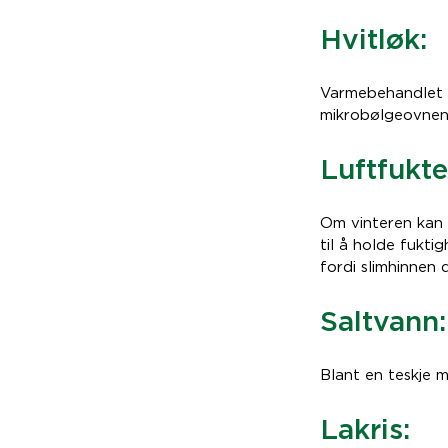
Hvitløk:
Varmebehandlet h
mikrobølgeovnen 
Luftfukte
Om vinteren kan 
til å holde fukti
fordi slimhinnen d
Saltvann:
Blant en teskje me
Lakris: