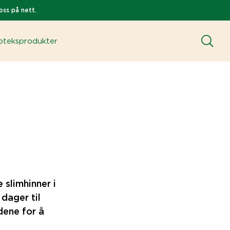
oss på nett.
teksprodukter
 slimhinner i
dager til
dene for å