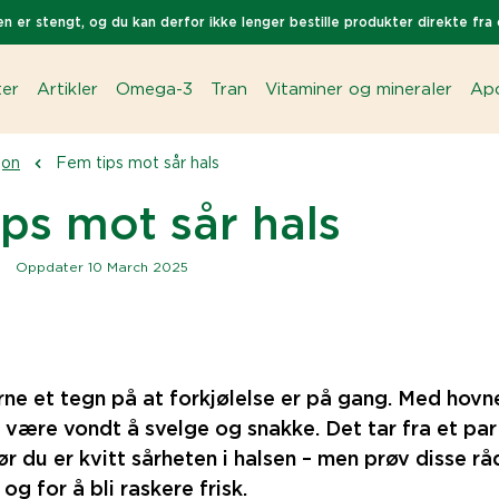
n er stengt, og du kan derfor ikke lenger bestille produkter direkte fra 
ter
Artikler
Omega-3
Tran
Vitaminer og mineraler
Apo
jon
Fem tips mot sår hals
ps mot sår hals
|
Oppdater 10 March 2025
erne et tegn på at forkjølelse er på gang. Med hovne
 være vondt å svelge og snakke. Det tar fra et par 
ør du er kvitt sårheten i halsen – men prøv disse rå
og for å bli raskere frisk.