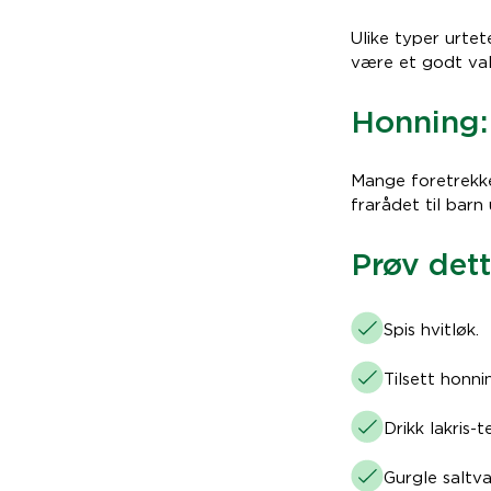
Ulike typer urtet
være et godt valg
Honning:
Mange foretrekker
frarådet til barn
Prøv dett
Spis hvitløk.
Tilsett honni
Drikk lakris-te
Gurgle saltva