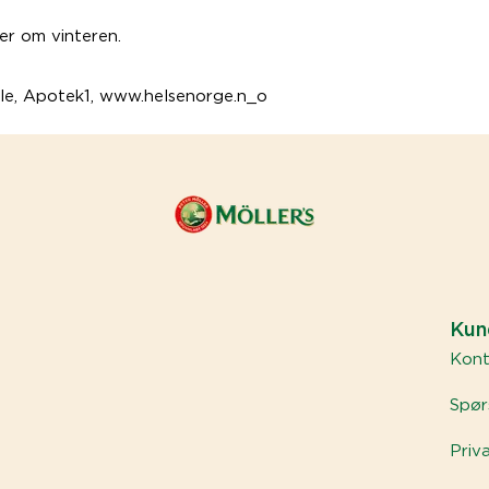
er om vinteren.
ple, Apotek1, www.helsenorge.n_o
Kun
Kont
Spør
Priv