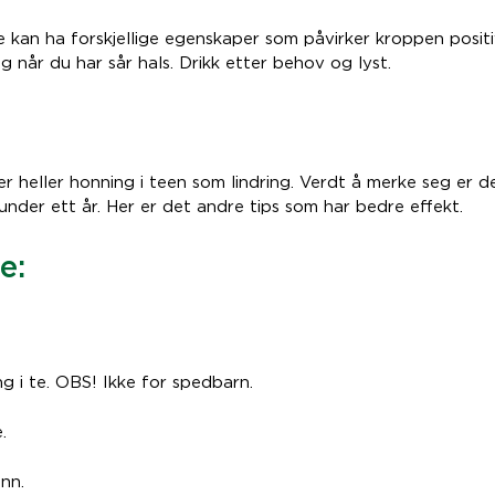
e kan ha forskjellige egenskaper som påvirker kroppen positi
 når du har sår hals. Drikk etter behov og lyst.
 heller honning i teen som lindring. Verdt å merke seg er d
 under ett år. Her er det andre tips som har bedre effekt.
e:
ng i te. OBS! Ikke for spedbarn.
.
nn.