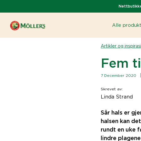
Nettbutikke
Alle produk
Artikler og inspiras
Fem ti
7 December 2020
Skrevet av
:
Linda Strand
Sår hals er gj
halsen kan det
rundt en uke f
lindre plagene 