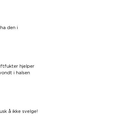
ha den i
ftfukter hjelper
vondt i halsen
usk å ikke svelge!