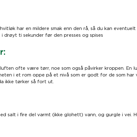
vitløk har en mildere smak enn den rå, så du kan eventuelt 
i drøyt ti sekunder før den presses og spises
r:
luften ofte være tørr, noe som også påvirker kroppen. En lu
gheten i et rom oppe på et nivå som er godt for de som har 
a ikke tørker så fort ut.
d salt i fire del varmt (ikke glohett) vann, og gurgle i vei. H