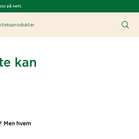
oss på nett.
teksprodukter
te kan
en? Men hvem