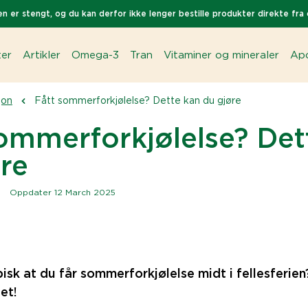
n er stengt, og du kan derfor ikke lenger bestille produkter direkte fra 
ter
Artikler
Omega-3
Tran
Vitaminer og mineraler
Apo
jon
Fått sommerforkjølelse? Dette kan du gjøre
ommerforkjølelse? Det
re
|
Oppdater 12 March 2025
pisk at du får sommerforkjølelse midt i fellesferi
det!