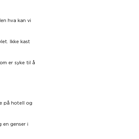
Men hva kan vi
let. Ikke kast
m er syke til å
e på hotell og
g en genser i