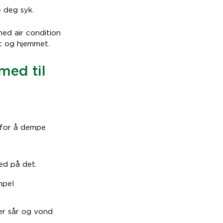
e deg syk.
ed air condition
et og hjemmet.
med til
n for å dempe
ed på det.
mpel
er sår og vond