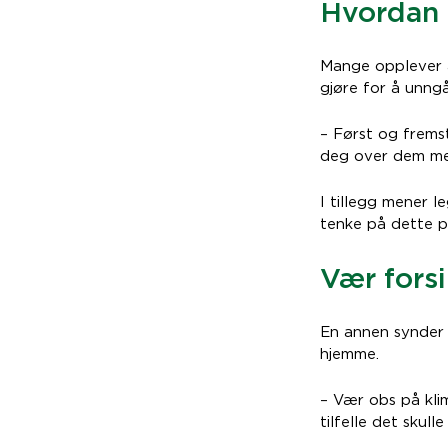
Hvordan 
Mange opplever at
gjøre for å unng
– Først og fremst
deg over dem med
I tillegg mener 
tenke på dette p
Vær fors
En annen synder s
hjemme.
– Vær obs på kli
tilfelle det skulle 