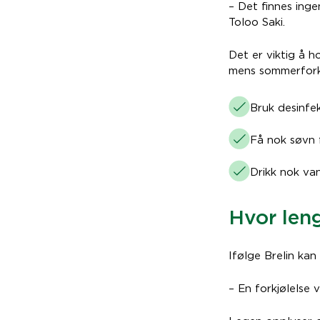
– Det finnes ing
Toloo Saki.
Det er viktig å 
mens sommerforkj
Bruk desinfek
Få nok søvn 
Drikk nok van
Hvor len
Ifølge Brelin kan
– En forkjølelse 