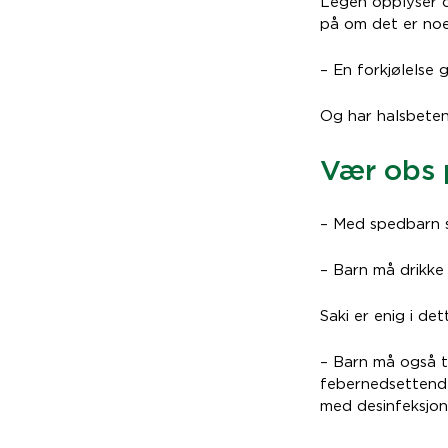
Legen opplyser o
på om det er noe 
– En forkjølelse 
Og har halsbeten
Vær obs 
– Med spedbarn sk
– Barn må drikke
Saki er enig i det
– Barn må også t
febernedsettende
med desinfeksjon