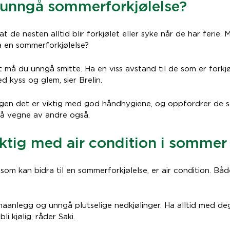
unngå sommerforkjølelse?
 de nesten alltid blir forkjølet eller syke når de har ferie. 
å en sommerforkjølelse?
 må du unngå smitte. Ha en viss avstand til de som er forkjø
 kyss og glem, sier Brelin.
legen det er viktig med god håndhygiene, og oppfordrer de so
å vegne av andre også.
iktig med air condition i sommer
om kan bidra til en sommerforkjølelse, er air condition. Båd
maanlegg og unngå plutselige nedkjølinger. Ha alltid med de
bli kjølig, råder Saki.