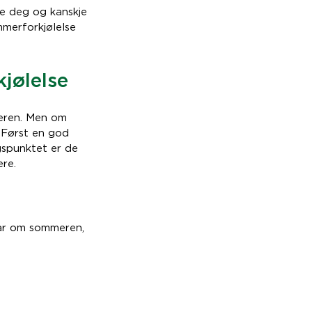
le deg og kanskje
mmerforkjølelse
jølelse
mmeren. Men om
. Først en god
gspunktet er de
ere.
 får om sommeren,