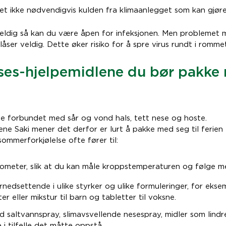
det ikke nødvendigvis kulden fra klimaanlegget som kan gjør
veldig så kan du være åpen for infeksjonen. Men problemet m
blåser veldig. Dette øker risiko for å spre virus rundt i romm
ses-hjelpemidlene du bør pakke 
fte forbundet med sår og vond hals, tett nese og hoste.
ene Saki mener det derfor er lurt å pakke med seg til ferie
mmerforkjølelse ofte fører til:
meter, slik at du kan måle kroppstemperaturen og følge m
nedsettende i ulike styrker og ulike formuleringer, for ekse
er eller mikstur til barn og tabletter til voksne.
d saltvannspray, slimavsvellende nesespray, midler som lindr
 i tilfelle det måtte oppstå.