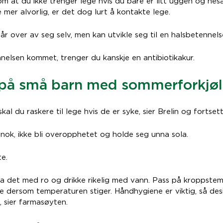
m at du ikke trenger lege hvis du bare er litt uggen og nesa
mer alvorlig, er det dog lurt å kontakte lege.
går over av seg selv, men kan utvikle seg til en halsbetennels
nelsen kommet, trenger du kanskje en antibiotikakur.
på små barn med sommerforkjøl
al du raskere til lege hvis de er syke, sier Brelin og fortsett
 nok, ikke bli overopphetet og holde seg unna sola.
te.
a det med ro og drikke rikelig med vann. Pass på kroppste
 dersom temperaturen stiger. Håndhygiene er viktig, så des
, sier farmasøyten.