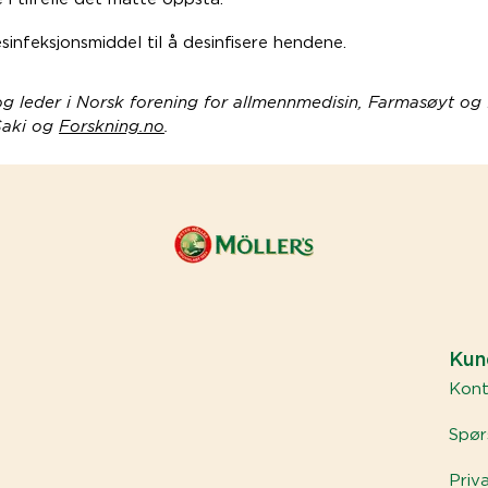
infeksjonsmiddel til å desinfisere hendene.
 og leder i Norsk forening for allmennmedisin, Farmasøyt og 
Saki og
Forskning.no
.
Kun
Kont
Spør
Priv