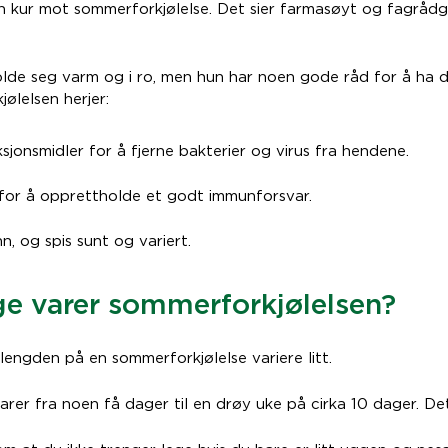
en kur mot sommerforkjølelse. Det sier farmasøyt og fagrådgi
holde seg varm og i ro, men hun har noen gode råd for å ha 
ølelsen herjer:
sjonsmidler for å fjerne bakterier og virus fra hendene.
for å opprettholde et godt immunforsvar.
n, og spis sunt og variert.
ge varer sommerforkjølelsen?
 lengden på en sommerforkjølelse variere litt.
varer fra noen få dager til en drøy uke på cirka 10 dager. Dett