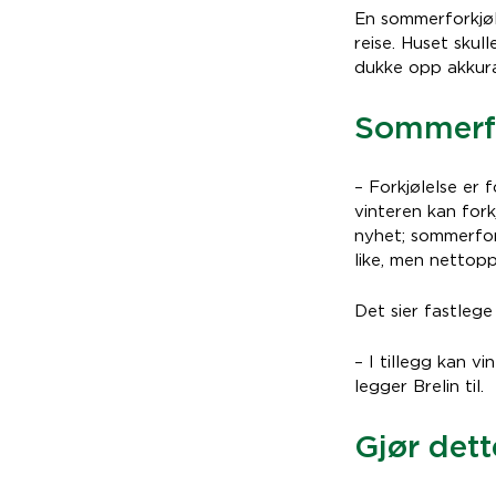
En sommerforkjøle
reise. Huset sku
dukke opp akkura
Sommerfor
– Forkjølelse er 
vinteren kan fork
nyhet; sommerfork
like, men nettop
Det sier fastlege
– I tillegg kan v
legger Brelin til.
Gjør dett