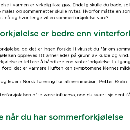
lse i varmen er virkelig ikke gøy. Endelig skulle du bade, so
lle males og sommernetter skulle nytes. Hvorfor måtte en so
t nå og hvor lenge vil en sommerforkjølelse vare?
kjølelse er bedre enn vinterfork
forkjølelse, og det er ingen forskjell i viruset du får om so
jølelsen oppleves litt annerledes på grunn av kulde og vind
jølelse er lettere å håndtere enn vinterforkjølelse. I utgan
p fordi det er varmere i luften kan symptomene kjennes mild
 og leder i Norsk forening for allmennmedisin, Petter Brelin.
interforkjølelsen ofte være influensa, noe du svært sjeldent
e når du har sommerforkjølelse