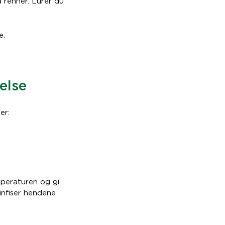
 renner. Lurer du
e.
else
er:
mperaturen og gi
infiser hendene