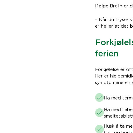
Ifølge Brelin er 
– Når du fryser 
er heller at det 
Forkjølel
ferien
Forkjølelse er o
Her er hjelpemidl
symptomene en so
Ha med termo
Ha med feber
smeltetablett
Husk å ta me
hals og hoste