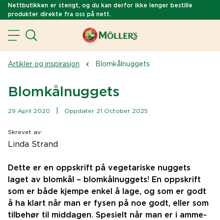
Nettbutikken er stengt, og du kan derfor ikke lenger bestille
produkter direkte fra oss på nett.
Artikler og inspirasjon
Blomkålnuggets
Blomkålnuggets
|
29 April 2020
Oppdater 21 October 2025
Skrevet av
:
Linda Strand
Dette er en oppskrift på vegetariske nuggets
laget av blomkål – blomkålnuggets! En oppskrift
som er både kjempe enkel å lage, og som er godt
å ha klart når man er fysen på noe godt, eller som
tilbehør til middagen. Spesielt når man er i amme-