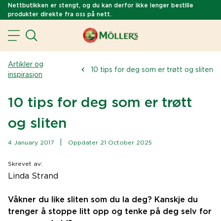
Nettbutikken er stengt, og du kan derfor ikke lenger bestille
produkter direkte fra oss på nett.
Artikler og
10 tips for deg som er trøtt og sliten
inspirasjon
10 tips for deg som er trøtt
og sliten
|
4 January 2017
Oppdater 21 October 2025
Skrevet av
:
Linda Strand
Våkner du like sliten som du la deg? Kanskje du
trenger å stoppe litt opp og tenke på deg selv for