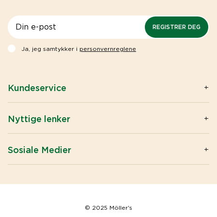
REGISTRER DEG
Ja, jeg samtykker i
personvernreglene
Kundeservice
Kontakt oss
Spørsmål og svar
Nyttige lenker
Privacy & Cookies
Artikler
Big buy / Wholesale
Omega-3
Sosiale Medier
Åpenhetsloven
Tran
Instagram
Kjøpsvilkår
Vitaminer og mineraler
Facebook
Om Möller's
Helsepersonell
© 2025 Möller's