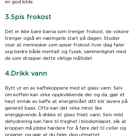
en god kilde.
3.Spis frokost
Det er ikke bare barna som trenger frokost, de voksne
trenger også en næringsrik start på dagen. Studier
viser at mennesker som spiser frokost hver dag føler
seg bedre både mentalt og fysisk, sammenlignet med
de som dropper dette viktige måltidet.
4.Drikk vann
Bytt ut en av kaffekoppene med et glass vann. Selv
om koffein kan virke oppkvikkende der og da, gjør et
høyt inntak av kaffe at energinivået ditt blir lavere på
generell basis. Ofte kan det virke minst like
energigivende å drikke et glass friskt vann. Selv mild
dehydrering kan føre til treghet i blodomløpet, slik at
kroppen må jobbe hardere for å føre det til celler og
organer, og gjør at du føler deg utmattet.